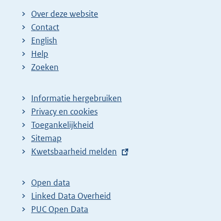
Over deze website
Contact
English
Help
Zoeken
Informatie hergebruiken
Privacy en cookies
Toegankelijkheid
Sitemap
E
Kwetsbaarheid melden
x
t
Open data
e
Linked Data Overheid
r
PUC Open Data
n