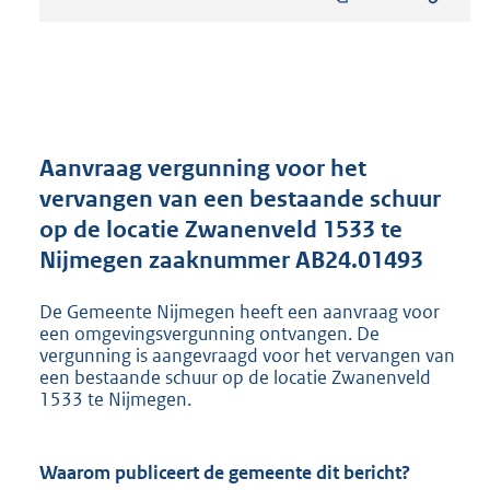
s
t
a
n
d
s
g
r
Aanvraag vergunning voor het
o
vervangen van een bestaande schuur
o
op de locatie Zwanenveld 1533 te
t
t
Nijmegen zaaknummer AB24.01493
e
:
De Gemeente Nijmegen heeft een aanvraag voor
8
een omgevingsvergunning ontvangen. De
0
vergunning is aangevraagd voor het vervangen van
3
een bestaande schuur op de locatie Zwanenveld
K
1533 te Nijmegen.
b
Waarom publiceert de gemeente dit bericht?