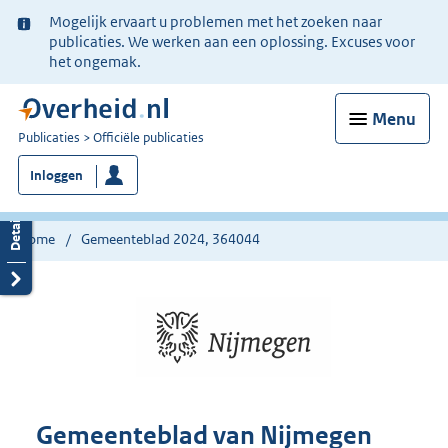
Ter
Mogelijk ervaart u problemen met het zoeken naar
informatie:
publicaties. We werken aan een oplossing. Excuses voor
het ongemak.
Menu
U
Publicaties
Officiële publicaties
bent
Inloggen
nu
hier:
Home
Gemeenteblad 2024, 364044
Gemeenteblad van Nijmegen