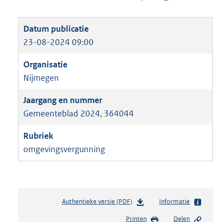
23-08-2024 09:00
Nijmegen
Gemeenteblad 2024, 364044
omgevingsvergunning
Authentieke versie (PDF)
b
Informatie
e
Printen
Delen