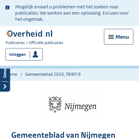
Ter
Mogelijk ervaart u problemen met het zoeken naar
informatie:
publicaties. We werken aan een oplossing. Excuses voor
het ongemak.
Menu
U
Publicaties
Officiële publicaties
bent
Inloggen
nu
hier:
Home
Gemeenteblad 2024, 364019
Gemeenteblad van Nijmegen