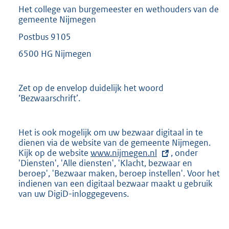
Het college van burgemeester en wethouders van de
gemeente Nijmegen
Postbus 9105
6500 HG Nijmegen
Zet op de envelop duidelijk het woord
‘Bezwaarschrift’.
Het is ook mogelijk om uw bezwaar digitaal in te
dienen via de website van de gemeente Nijmegen.
Kijk op de website
E
www.nijmegen.nl
, onder
'Diensten', 'Alle diensten', 'Klacht, bezwaar en
x
beroep', 'Bezwaar maken, beroep instellen'. Voor het
t
indienen van een digitaal bezwaar maakt u gebruik
e
van uw DigiD-inloggegevens.
r
n
e
l