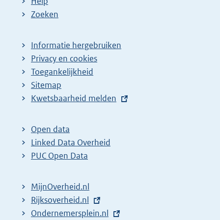
Help
Zoeken
Informatie hergebruiken
Privacy en cookies
Toegankelijkheid
Sitemap
E
Kwetsbaarheid melden
x
t
Open data
e
Linked Data Overheid
r
PUC Open Data
n
e
MijnOverheid.nl
l
E
Rijksoverheid.nl
i
x
E
Ondernemersplein.nl
n