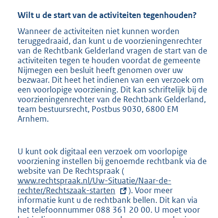
i
n
Wilt u de start van de activiteiten tegenhouden?
k
Wanneer de activiteiten niet kunnen worden
:
teruggedraaid, dan kunt u de voorzieningenrechter
van de Rechtbank Gelderland vragen de start van de
activiteiten tegen te houden voordat de gemeente
Nijmegen een besluit heeft genomen over uw
bezwaar. Dit heet het indienen van een verzoek om
een voorlopige voorziening. Dit kan schriftelijk bij de
voorzieningenrechter van de Rechtbank Gelderland,
team bestuursrecht, Postbus 9030, 6800 EM
Arnhem.
U kunt ook digitaal een verzoek om voorlopige
voorziening instellen bij genoemde rechtbank via de
website van De Rechtspraak (
E
www.rechtspraak.nl/Uw-Situatie/Naar-de-
x
rechter/Rechtszaak-starten
t
). Voor meer
informatie kunt u de rechtbank bellen. Dit kan via
e
het telefoonnummer 088 361 20 00. U moet voor
r