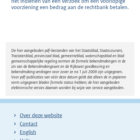
het indienen van een verzoek om een voorlopige
n
voorziening een bedrag aan de rechtbank betalen.
e
l
i
n
k
:
Disclaimer
De hier aangeboden pdf-bestanden van het Staatsblad, Staatscourant,
Tractatenblad, provinciaal blad, gemeenteblad, waterschapsblad en blad
gemeenschappelijke regeling vormen de formele bekendmakingen in de
zin van de Bekendmakingswet en de Rijkswet goedkeuring en
bekendmaking verdragen voor zover ze na 1 juli 2009 zijn uitgegeven.
Voor pdf-publicaties van vóór deze datum geldt dat alleen de in papieren
vorm uitgegeven bladen formele status hebben; de hier aangeboden
elektronische versies daarvan worden bij wijze van service aangeboden.
Over deze website
Contact
English