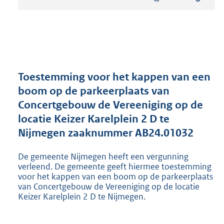
s
t
a
n
d
s
g
r
Toestemming voor het kappen van een
o
boom op de parkeerplaats van
o
Concertgebouw de Vereeniging op de
t
t
locatie Keizer Karelplein 2 D te
e
Nijmegen zaaknummer AB24.01032
:
8
De gemeente Nijmegen heeft een vergunning
1
verleend. De gemeente geeft hiermee toestemming
0
voor het kappen van een boom op de parkeerplaats
K
van Concertgebouw de Vereeniging op de locatie
b
Keizer Karelplein 2 D te Nijmegen.