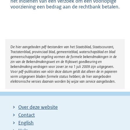
het indienen van een verzoek om een voorlopige
n
voorziening een bedrag aan de rechtbank betalen.
e
l
i
n
k
:
Disclaimer
De hier aangeboden pdf-bestanden van het Staatsblad, Staatscourant,
Tractatenblad, provinciaal blad, gemeenteblad, waterschapsblad en blad
gemeenschappelijke regeling vormen de formele bekendmakingen in de
zin van de Bekendmakingswet en de Rijkswet goedkeuring en
bekendmaking verdragen voor zover ze na 1 juli 2009 zijn uitgegeven.
Voor pdf-publicaties van vóór deze datum geldt dat alleen de in papieren
vorm uitgegeven bladen formele status hebben; de hier aangeboden
elektronische versies daarvan worden bij wijze van service aangeboden.
Over deze website
Contact
English