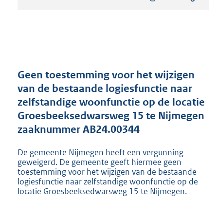
s
t
a
n
d
s
g
r
Geen toestemming voor het wijzigen
o
van de bestaande logiesfunctie naar
o
zelfstandige woonfunctie op de locatie
t
t
Groesbeeksedwarsweg 15 te Nijmegen
e
zaaknummer AB24.00344
:
8
De gemeente Nijmegen heeft een vergunning
1
geweigerd. De gemeente geeft hiermee geen
0
toestemming voor het wijzigen van de bestaande
K
logiesfunctie naar zelfstandige woonfunctie op de
b
locatie Groesbeeksedwarsweg 15 te Nijmegen.