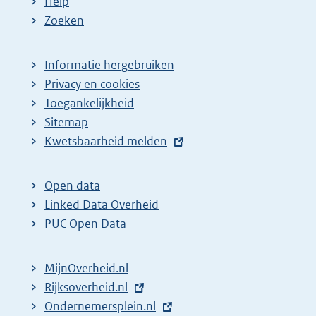
Help
Zoeken
Informatie hergebruiken
Privacy en cookies
Toegankelijkheid
Sitemap
E
Kwetsbaarheid melden
x
t
Open data
e
Linked Data Overheid
r
PUC Open Data
n
e
MijnOverheid.nl
l
E
Rijksoverheid.nl
i
x
E
Ondernemersplein.nl
n