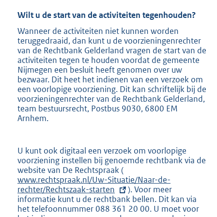
i
n
Wilt u de start van de activiteiten tegenhouden?
k
Wanneer de activiteiten niet kunnen worden
:
teruggedraaid, dan kunt u de voorzieningenrechter
van de Rechtbank Gelderland vragen de start van de
activiteiten tegen te houden voordat de gemeente
Nijmegen een besluit heeft genomen over uw
bezwaar. Dit heet het indienen van een verzoek om
een voorlopige voorziening. Dit kan schriftelijk bij de
voorzieningenrechter van de Rechtbank Gelderland,
team bestuursrecht, Postbus 9030, 6800 EM
Arnhem.
U kunt ook digitaal een verzoek om voorlopige
voorziening instellen bij genoemde rechtbank via de
website van De Rechtspraak (
E
www.rechtspraak.nl/Uw-Situatie/Naar-de-
x
rechter/Rechtszaak-starten
t
). Voor meer
informatie kunt u de rechtbank bellen. Dit kan via
e
het telefoonnummer 088 361 20 00. U moet voor
r