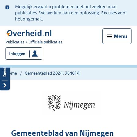
Ter
Mogelijk ervaart u problemen met het zoeken naar
informatie:
publicaties. We werken aan een oplossing. Excuses voor
het ongemak.
Menu
U
Publicaties
Officiële publicaties
bent
Inloggen
nu
hier:
Home
Gemeenteblad 2024, 364014
Gemeenteblad van Nijmegen