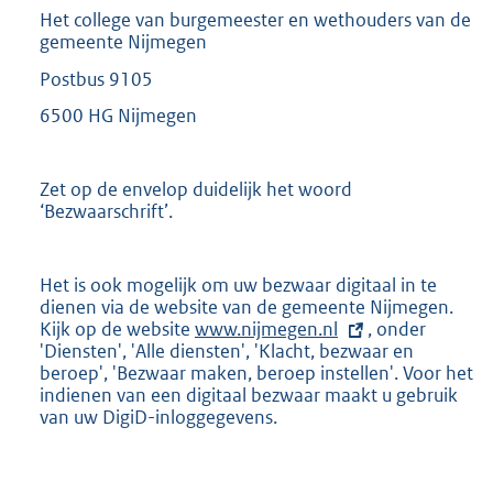
Het college van burgemeester en wethouders van de
gemeente Nijmegen
Postbus 9105
6500 HG Nijmegen
Zet op de envelop duidelijk het woord
‘Bezwaarschrift’.
Het is ook mogelijk om uw bezwaar digitaal in te
dienen via de website van de gemeente Nijmegen.
Kijk op de website
E
www.nijmegen.nl
, onder
'Diensten', 'Alle diensten', 'Klacht, bezwaar en
x
beroep', 'Bezwaar maken, beroep instellen'. Voor het
t
indienen van een digitaal bezwaar maakt u gebruik
e
van uw DigiD-inloggegevens.
r
n
e
l