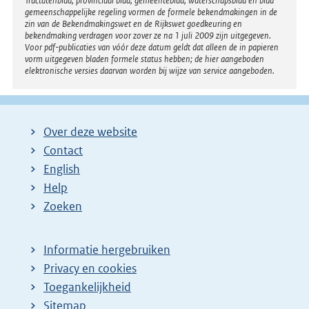
Tractatenblad, provinciaal blad, gemeenteblad, waterschapsblad en blad
gemeenschappelijke regeling vormen de formele bekendmakingen in de
zin van de Bekendmakingswet en de Rijkswet goedkeuring en
bekendmaking verdragen voor zover ze na 1 juli 2009 zijn uitgegeven.
Voor pdf-publicaties van vóór deze datum geldt dat alleen de in papieren
vorm uitgegeven bladen formele status hebben; de hier aangeboden
elektronische versies daarvan worden bij wijze van service aangeboden.
Over deze website
Contact
English
Help
Zoeken
Informatie hergebruiken
Privacy en cookies
Toegankelijkheid
Sitemap