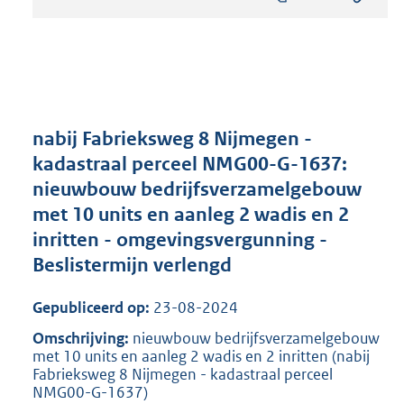
s
t
a
n
d
s
g
r
nabij Fabrieksweg 8 Nijmegen -
o
kadastraal perceel NMG00-G-1637:
o
nieuwbouw bedrijfsverzamelgebouw
t
t
met 10 units en aanleg 2 wadis en 2
e
inritten - omgevingsvergunning -
:
Beslistermijn verlengd
8
0
5
Gepubliceerd op:
23-08-2024
K
Omschrijving:
nieuwbouw bedrijfsverzamelgebouw
b
met 10 units en aanleg 2 wadis en 2 inritten (nabij
Fabrieksweg 8 Nijmegen - kadastraal perceel
NMG00-G-1637)