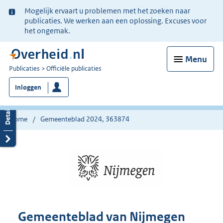
Ter
Mogelijk ervaart u problemen met het zoeken naar
informatie:
publicaties. We werken aan een oplossing. Excuses voor
het ongemak.
Menu
U
Publicaties
Officiële publicaties
bent
Inloggen
nu
hier:
Home
Gemeenteblad 2024, 363874
Gemeenteblad van Nijmegen