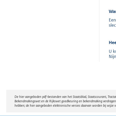
Wan
Een
sle
Hee
U k
Nij
De hier aangeboden pdf-bestanden van het Staatsblad, Staatscourant, Tract
Disclaimer
Bekendmakingswet en de Rijkswet goedkeuring en bekendmaking verdragen voor
hebben; de hier aangeboden elektronische versies daarvan worden bij wijze 