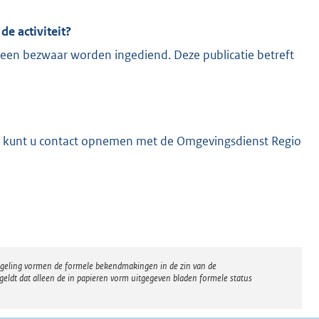
e activiteit?
 geen bezwaar worden ingediend. Deze publicatie betreft
K
oor kunt u contact opnemen met de Omgevingsdienst Regio
regeling vormen de formele bekendmakingen in de zin van de
eldt dat alleen de in papieren vorm uitgegeven bladen formele status