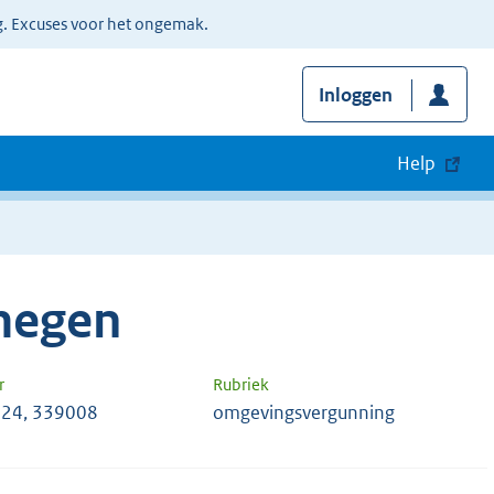
g. Excuses voor het ongemak.
Inloggen
Help
megen
r
Rubriek
24, 339008
omgevingsvergunning