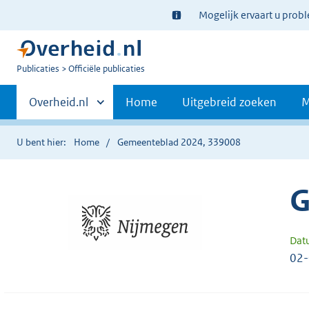
Ter
Mogelijk ervaart u prob
informatie:
U
Publicaties
Officiële publicaties
bent
Primaire
nu
Andere
Overheid.nl
Home
Uitgebreid zoeken
M
hier:
sites
navigatie
binnen
U bent hier:
Home
Gemeenteblad 2024, 339008
G
Dat
02-