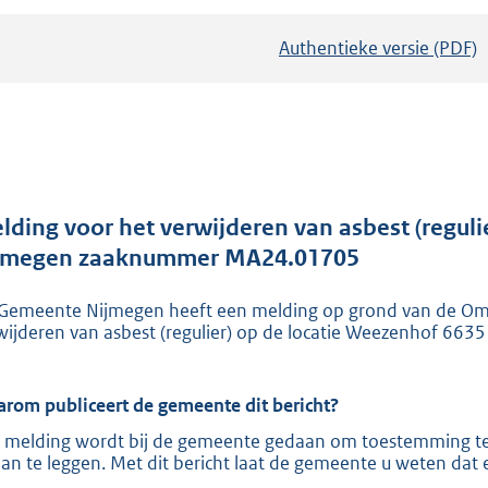
Authentieke versie (PDF)
b
e
s
t
a
n
d
lding voor het verwijderen van asbest (reguli
s
jmegen zaaknummer MA24.01705
g
Gemeente Nijmegen heeft een melding op grond van de Omg
r
wijderen van asbest (regulier) op de locatie Weezenhof 6635
o
o
t
rom publiceert de gemeente dit bericht?
t
 melding wordt bij de gemeente gedaan om toestemming te 
e
aan te leggen. Met dit bericht laat de gemeente u weten dat 