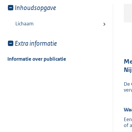
Toon
Inhoudsopgave
meer
van:
Lichaam
Toon
Extra informatie
meer
van:
Informatie over publicatie
Me
Ni
De 
ver
Waa
Een
of 