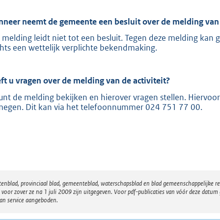
:
8
neer neemt de gemeente een besluit over de melding van d
0
 melding leidt niet tot een besluit. Tegen deze melding kan
2
chts een wettelijk verplichte bekendmaking.
b
ft u vragen over de melding van de activiteit?
unt de melding bekijken en hierover vragen stellen. Hierv
megen. Dit kan via het telefoonnummer 024 751 77 00.
atenblad, provinciaal blad, gemeenteblad, waterschapsblad en blad gemeenschappelijke 
 zover ze na 1 juli 2009 zijn uitgegeven. Voor pdf-publicaties van vóór deze datum g
van service aangeboden.