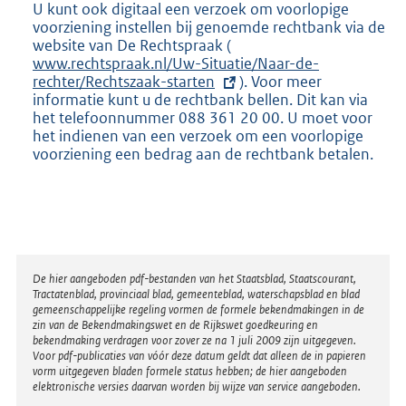
U kunt ook digitaal een verzoek om voorlopige
voorziening instellen bij genoemde rechtbank via de
website van De Rechtspraak (
E
www.rechtspraak.nl/Uw-Situatie/Naar-de-
x
rechter/Rechtszaak-starten
t
). Voor meer
informatie kunt u de rechtbank bellen. Dit kan via
e
het telefoonnummer 088 361 20 00. U moet voor
r
het indienen van een verzoek om een voorlopige
n
voorziening een bedrag aan de rechtbank betalen.
e
l
i
n
k
:
Disclaimer
De hier aangeboden pdf-bestanden van het Staatsblad, Staatscourant,
Tractatenblad, provinciaal blad, gemeenteblad, waterschapsblad en blad
gemeenschappelijke regeling vormen de formele bekendmakingen in de
zin van de Bekendmakingswet en de Rijkswet goedkeuring en
bekendmaking verdragen voor zover ze na 1 juli 2009 zijn uitgegeven.
Voor pdf-publicaties van vóór deze datum geldt dat alleen de in papieren
vorm uitgegeven bladen formele status hebben; de hier aangeboden
elektronische versies daarvan worden bij wijze van service aangeboden.