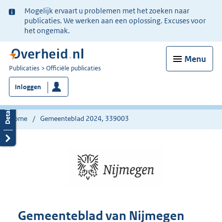
Ter
Mogelijk ervaart u problemen met het zoeken naar
informatie:
publicaties. We werken aan een oplossing. Excuses voor
het ongemak.
Menu
U
Publicaties
Officiële publicaties
bent
Inloggen
nu
hier:
Home
Gemeenteblad 2024, 339003
Gemeenteblad van Nijmegen