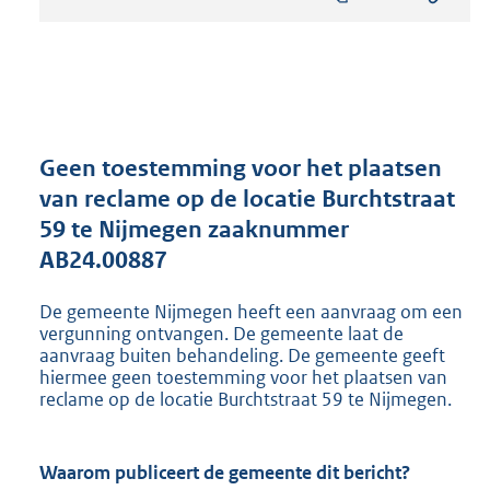
s
t
a
n
d
s
g
r
Geen toestemming voor het plaatsen
o
van reclame op de locatie Burchtstraat
o
59 te Nijmegen zaaknummer
t
t
AB24.00887
e
:
De gemeente Nijmegen heeft een aanvraag om een
8
vergunning ontvangen. De gemeente laat de
0
aanvraag buiten behandeling. De gemeente geeft
7
hiermee geen toestemming voor het plaatsen van
K
reclame op de locatie Burchtstraat 59 te Nijmegen.
b
Waarom publiceert de gemeente dit bericht?