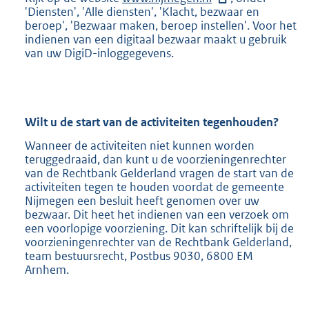
'Diensten', 'Alle diensten', 'Klacht, bezwaar en
x
beroep', 'Bezwaar maken, beroep instellen'. Voor het
t
indienen van een digitaal bezwaar maakt u gebruik
e
van uw DigiD-inloggegevens.
r
n
e
l
i
n
Wilt u de start van de activiteiten tegenhouden?
k
Wanneer de activiteiten niet kunnen worden
:
teruggedraaid, dan kunt u de voorzieningenrechter
van de Rechtbank Gelderland vragen de start van de
activiteiten tegen te houden voordat de gemeente
Nijmegen een besluit heeft genomen over uw
bezwaar. Dit heet het indienen van een verzoek om
een voorlopige voorziening. Dit kan schriftelijk bij de
voorzieningenrechter van de Rechtbank Gelderland,
team bestuursrecht, Postbus 9030, 6800 EM
Arnhem.