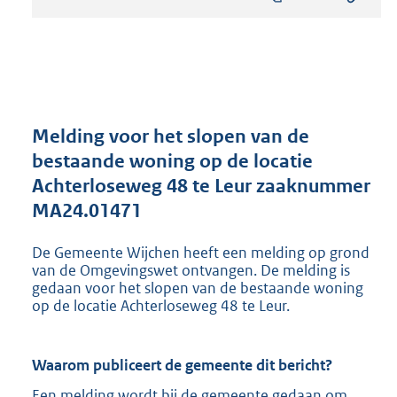
s
t
a
n
d
s
g
r
Melding voor het slopen van de
o
bestaande woning op de locatie
o
Achterloseweg 48 te Leur zaaknummer
t
t
MA24.01471
e
:
De Gemeente Wijchen heeft een melding op grond
8
van de Omgevingswet ontvangen. De melding is
1
gedaan voor het slopen van de bestaande woning
6
op de locatie Achterloseweg 48 te Leur.
K
b
Waarom publiceert de gemeente dit bericht?
Een melding wordt bij de gemeente gedaan om