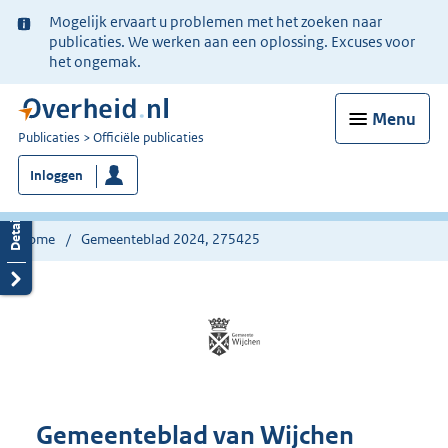
Ter
Mogelijk ervaart u problemen met het zoeken naar
informatie:
publicaties. We werken aan een oplossing. Excuses voor
het ongemak.
Menu
U
Publicaties
Officiële publicaties
bent
Inloggen
nu
hier:
Home
Gemeenteblad 2024, 275425
Gemeenteblad van Wijchen