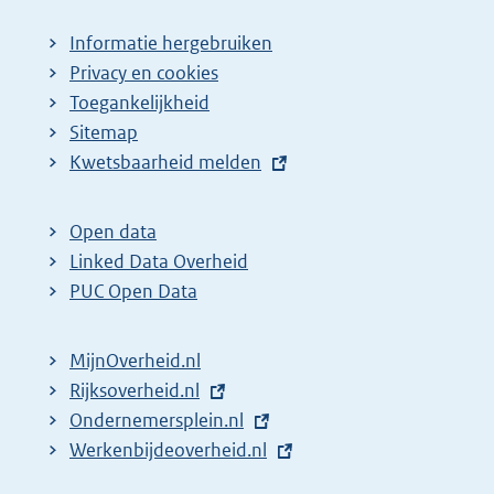
Informatie hergebruiken
Privacy en cookies
Toegankelijkheid
Sitemap
E
Kwetsbaarheid melden
x
t
Open data
e
Linked Data Overheid
r
PUC Open Data
n
e
MijnOverheid.nl
l
E
Rijksoverheid.nl
i
x
E
Ondernemersplein.nl
n
t
x
E
Werkenbijdeoverheid.nl
k
e
t
x
: