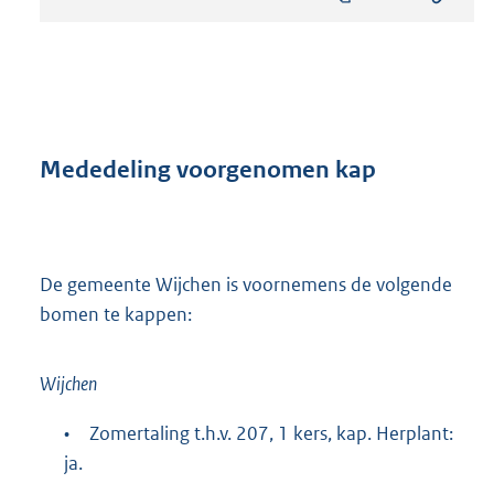
s
t
a
n
d
s
g
r
Mededeling voorgenomen kap
o
o
t
t
e
De gemeente Wijchen is voornemens de volgende
:
bomen te kappen:
8
4
6
Wijchen
K
b
•
Zomertaling t.h.v. 207, 1 kers, kap. Herplant:
ja.