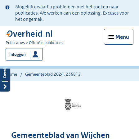
Ter
Mogelijk ervaart u problemen met het zoeken naar
informatie:
publicaties. We werken aan een oplossing. Excuses voor
het ongemak.
Menu
U
Publicaties
Officiële publicaties
bent
Inloggen
nu
hier:
Home
Gemeenteblad 2024, 236812
Gemeenteblad van Wijchen