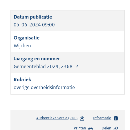
05-06-2024 09:00
Wijchen
Gemeenteblad 2024, 236812
overige overheidsinformatie
Authentieke versie (PDF)
b
Informatie
e
Printen
Delen