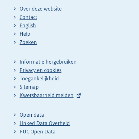
Over deze website
Contact
English
Help
Zoeken
Informatie hergebruiken
Privacy en cookies
Toegankelijkheid
Sitemap
E
Kwetsbaarheid melden
x
t
Open data
e
Linked Data Overheid
r
PUC Open Data
n