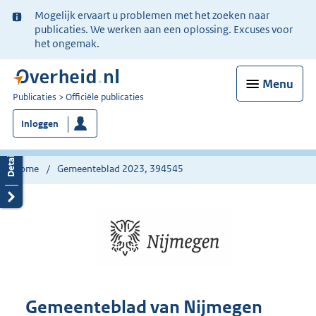
Ter
Mogelijk ervaart u problemen met het zoeken naar
informatie:
publicaties. We werken aan een oplossing. Excuses voor
het ongemak.
Menu
U
Publicaties
Officiële publicaties
bent
Inloggen
nu
hier:
Home
Gemeenteblad 2023, 394545
Gemeenteblad van Nijmegen