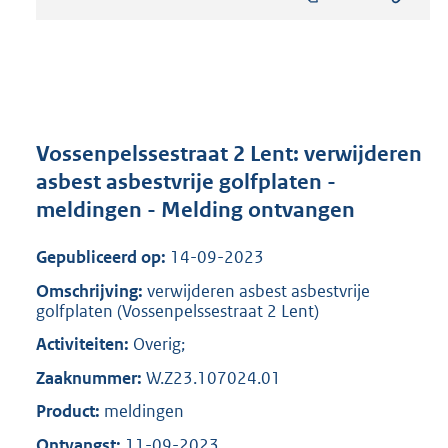
s
t
a
n
d
s
g
r
Vossenpelssestraat 2 Lent: verwijderen
o
asbest asbestvrije golfplaten -
o
meldingen - Melding ontvangen
t
t
e
Gepubliceerd op:
14-09-2023
:
Omschrijving:
verwijderen asbest asbestvrije
6
golfplaten (Vossenpelssestraat 2 Lent)
9
7
Activiteiten:
Overig;
K
Zaaknummer:
W.Z23.107024.01
b
Product:
meldingen
Ontvangst:
11-09-2023