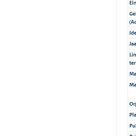
Ei
Ge
(A
Ide
Ja
Li
te
Ma
Ma
Or
Pl
Pu