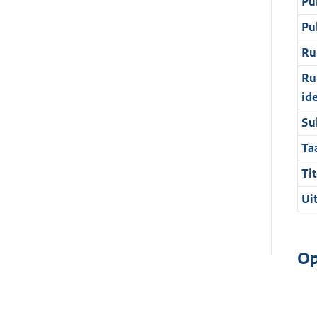
Pu
Pu
Ru
Ru
id
Su
Ta
Tit
Ui
Op