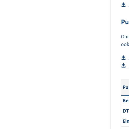
r
n
e
Pu
l
i
Ond
n
ook
k
:
Pu
Be
DT
Ei