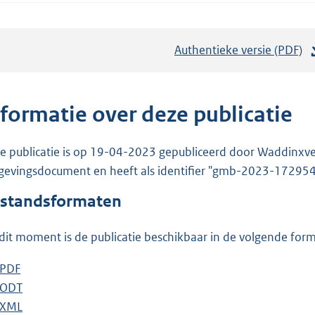
Authentieke versie (PDF)
b
e
s
t
nformatie over deze publicatie
a
n
e publicatie is op 19-04-2023 gepubliceerd door Waddinxveen.
d
evingsdocument en heeft als identifier "gmb-2023-172954
s
standsformaten
g
r
dit moment is de publicatie beschikbaar in de volgende for
o
o
D
PDF
b
t
o
D
ODT
e
b
t
w
o
D
XML
s
e
b