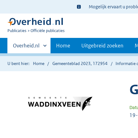
Ter
Mogelijk ervaart u prob
informatie:
U
Publicaties
Officiële publicaties
bent
Primaire
nu
Andere
Overheid.nl
Home
Uitgebreid zoeken
M
hier:
sites
navigatie
binnen
U bent hier:
Home
Gemeenteblad 2023, 172954
Informatie 
G
Dat
19-