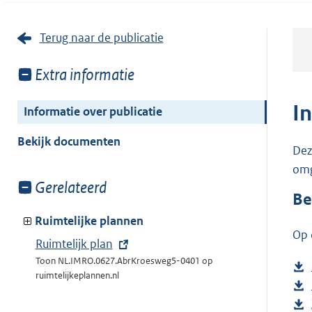
Terug naar de publicatie
Toon
Extra informatie
meer
van:
I
Informatie over publicatie
Bekijk documenten
Dez
omg
Toon
Gerelateerd
Be
meer
van:
Ruimtelijke plannen
Op 
E
Ruimtelijk plan
x
Toon NL.IMRO.0627.AbrKroesweg5-0401 op
ruimtelijkeplannen.nl
t
e