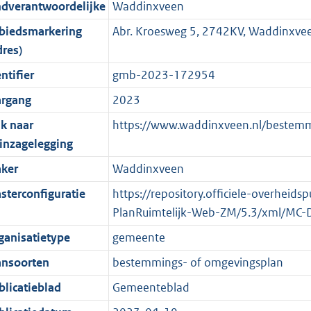
ndverantwoordelijke
Waddinxveen
o
r
f
n
i
e
K
K
b
9
biedsmarkering
Abr. Kroesweg 5, 2742KV, Waddinxv
o
o
o
f
n
i
b
b
K
dres)
t
o
r
o
f
n
b
t
t
m
r
o
f
ntifier
gmb-2023-172954
e
t
a
m
r
o
argang
2023
:
e
a
a
m
r
nk naar
https://www.waddinxveen.nl/bestem
3
:
t
a
a
m
rinzagelegging
K
2
t
a
a
b
K
t
a
ker
Waddinxveen
b
t
sterconfiguratie
https://repository.officiele-overheids
PlanRuimtelijk-Web-ZM/5.3/xml/MC-
ganisatietype
gemeente
ansoorten
bestemmings- of omgevingsplan
blicatieblad
Gemeenteblad