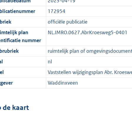
blicatiedatum
2023-04-19
blicatienummer
172954
briek
officiële publicatie
imtelijk plan
NL.IMRO.0627.AbrKroesweg5-0401
entificatie nummer
brubriek
ruimtelijk plan of omgevingsdocumen
al
nl
el
Vaststellen wijzigingsplan Abr. Kroesw
tgever
Waddinxveen
 de kaart