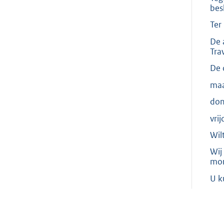
besl
Ter
De 
Tra
De 
maa
don
vri
Wil
Wij
mor
U k