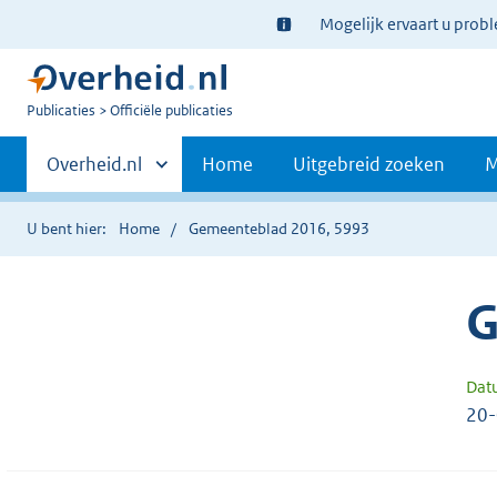
Ter
Mogelijk ervaart u prob
informatie:
U
Publicaties
Officiële publicaties
bent
Primaire
nu
Andere
Overheid.nl
Home
Uitgebreid zoeken
M
hier:
sites
navigatie
binnen
U bent hier:
Home
Gemeenteblad 2016, 5993
G
Dat
20-