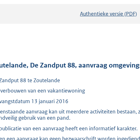
Authentieke versie (PDF)
b
e
s
t
a
n
d
utelande, De Zandput 88, aanvraag omgevin
s
Zandput 88 te Zoutelande
g
r
 verbouwen van een vakantiewoning
o
vangstdatum 13 januari 2016
o
enstaande aanvraag kan uit meerdere activiteiten bestaan,
t
ndveilig gebruik van een pand.
t
publicatie van een aanvraag heeft een informatief karakter.
e
en een aanvraag kan geen bezwaarschrift worden ingediend.