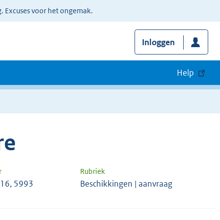
g. Excuses voor het ongemak.
Inloggen
Help
re
r
Rubriek
16, 5993
Beschikkingen | aanvraag