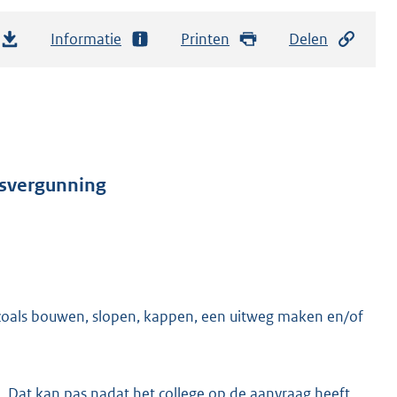
Informatie
Printen
Delen
gsvergunning
 zoals bouwen, slopen, kappen, een uitweg maken en/of
 Dat kan pas nadat het college op de aanvraag heeft