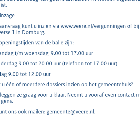
:
ist.
2
 inzage
2
0
aanvraag kunt u inzien via www.veere.nl/vergunningen of bij
verse 1 in Domburg.
b
openingstijden van de balie zijn:
ndag t/m woensdag 9.00 tot 17.00 uur
derdag 9.00 tot 20.00 uur (telefoon tot 17.00 uur)
jdag 9.00 tot 12.00 uur
t u één of meerdere dossiers inzien op het gemeentehuis?
 leggen ze graag voor u klaar. Neemt u vooraf even contact m
gens.
unt ons ook mailen: gemeente@veere.nl.