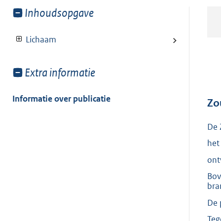
Toon
Inhoudsopgave
meer
van:
Lichaam
Toon
Extra informatie
meer
van:
Informatie over publicatie
Zo
De 
het
ont
Bov
bra
De 
Teg