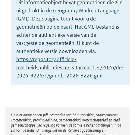
Dit informatieobject bevat geometrieën die zijn
o
uitgedrukt in de Geography Markup Language
t
t
(GML). Deze pagina toont voor u de
e
geometrieën op de kaart. Het GML-bestand is
:
echter de authentieke versie van de
1
vastgestelde geometrieën. U kunt de
8
3
authentieke versie downloaden via:
K
https://repository.officiele-
b
overheidspublicaties.nl/Datacollecties/2026/dc-
2026-3226/1/gml/dc-2026-3226.gml
Disclaimer
De hier aangeboden pdf-bestanden van het Staatsblad, Staatscourant,
Tractatenblad, provinciaal blad, gemeenteblad, waterschapsblad en blad
gemeenschappelijke regeling vormen de formele bekendmakingen in de
zin van de Bekendmakingswet en de Rijkswet goedkeuring en