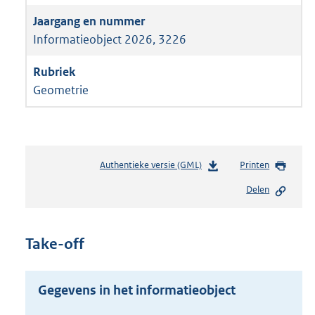
Informatieobject 2026, 3226
Geometrie
Authentieke versie (GML)
b
Printen
e
Delen
s
t
a
n
Take-off
d
s
g
Gegevens in het informatieobject
r
o