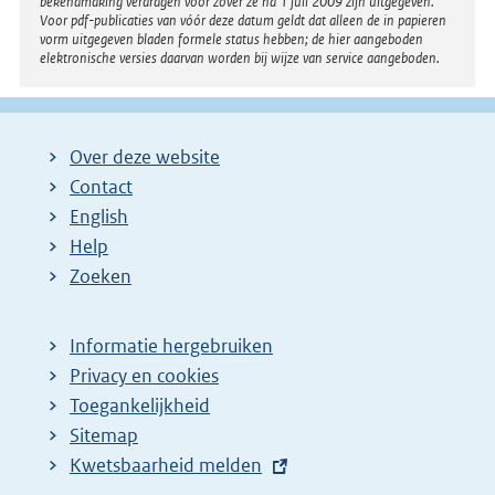
bekendmaking verdragen voor zover ze na 1 juli 2009 zijn uitgegeven.
Voor pdf-publicaties van vóór deze datum geldt dat alleen de in papieren
vorm uitgegeven bladen formele status hebben; de hier aangeboden
elektronische versies daarvan worden bij wijze van service aangeboden.
Over deze website
Contact
English
Help
Zoeken
Informatie hergebruiken
Privacy en cookies
Toegankelijkheid
Sitemap
E
Kwetsbaarheid melden
x