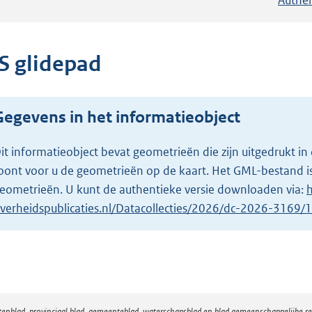
LS glidepad
Gegevens in het informatieobject
it informatieobject bevat geometrieën die zijn uitgedrukt
oont voor u de geometrieën op de kaart. Het GML-bestand is
eometrieën. U kunt de authentieke versie downloaden via:
h
verheidspublicaties.nl/Datacollecties/2026/dc-2026-3169
atenblad, provinciaal blad, gemeenteblad, waterschapsblad en blad gemeenschappelijke 