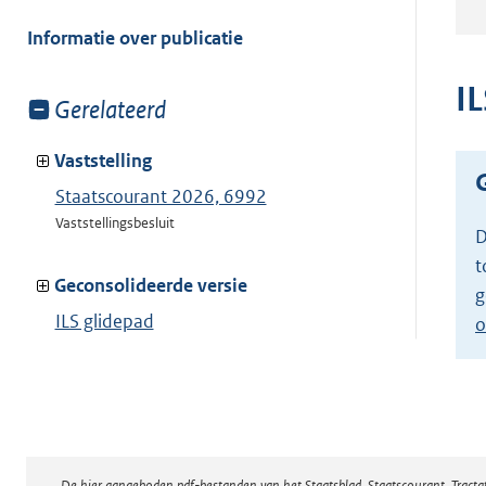
meer
van:
Informatie over publicatie
I
Toon
Gerelateerd
meer
van:
Vaststelling
Staatscourant 2026, 6992
Vaststellingsbesluit
D
t
Geconsolideerde versie
g
ILS glidepad
o
Toon geconsolideerde versie
De hier aangeboden pdf-bestanden van het Staatsblad, Staatscourant, Tract