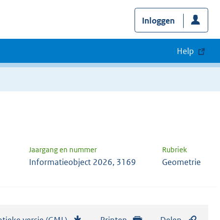
Inloggen
Help
Jaargang en nummer
Rubriek
Informatieobject 2026, 3169
Geometrie
tieke versie (GML)
b
Printen
Delen