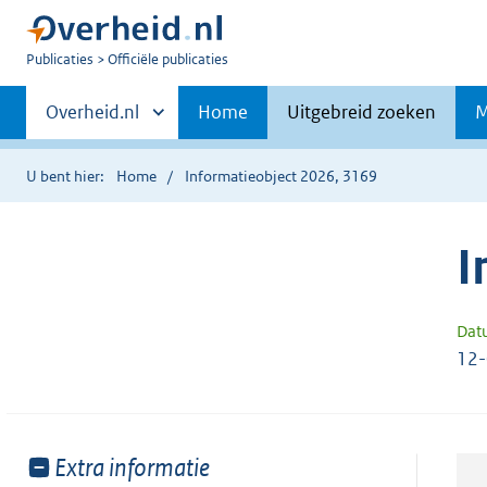
U
Publicaties
Officiële publicaties
bent
Primaire
nu
Andere
Overheid.nl
Home
Uitgebreid zoeken
M
hier:
sites
navigatie
binnen
U bent hier:
Home
Informatieobject 2026, 3169
I
Dat
12
Toon
Extra informatie