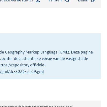
e
s
t
a
n
d
s
g
 in de Geography Markup Language (GML). Deze pagina
r
 echter de authentieke versie van de vastgestelde
o
ttps://repository.officiele-
o
/1/gml/dc-2026-3169.gml
t
t
e
:
8
regeling vormen de formele bekendmakingen in de zin van de