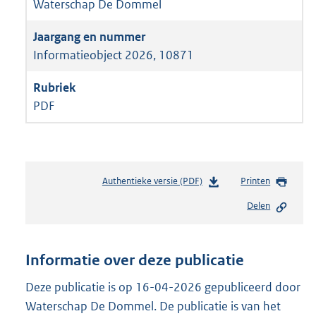
Waterschap De Dommel
Informatieobject 2026, 10871
PDF
Authentieke versie (PDF)
b
Printen
e
Delen
s
t
a
n
Informatie over deze publicatie
d
s
Deze publicatie is op 16-04-2026 gepubliceerd door
g
Waterschap De Dommel. De publicatie is van het
r