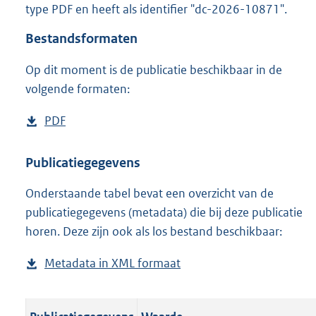
type PDF en heeft als identifier "dc-2026-10871".
o
o
Bestandsformaten
t
t
Op dit moment is de publicatie beschikbaar in de
e
volgende formaten:
:
o
n
D
PDF
b
b
o
e
e
w
s
Publicatiegegevens
k
n
t
e
n
Onderstaande tabel bevat een overzicht van de
l
a
d
publicatiegegevens (metadata) die bij deze publicatie
o
n
horen. Deze zijn ook als los bestand beschikbaar:
a
d
d
s
Metadata in XML formaat
b
p
g
e
u
r
s
b
o