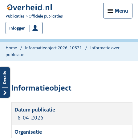
Menu
U
Publicaties
Officiële publicaties
bent
Inloggen
nu
hier:
Home
Informatieobject 2026, 10871
Informatie over
publicatie
Informatieobject
16-04-2026