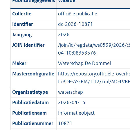
Publicatiegegevens
Waarde
t
l
o
a
i
t
Collectie
officiële publicatie
n
c
t
Identifier
dc-2026-10871
d
a
e
s
Jaargang
2026
t
:
g
i
o
JOIN identifier
/join/id/regdata/ws0539/202
r
e
n
04-10;08353576
o
i
b
Maker
Waterschap De Dommel
o
n
e
t
Masterconfiguratie
https://repository.officiele-over
f
k
t
IoPDF-AS-BM/1.12/xml/MC-LVB
o
e
e
r
n
Organisatietype
waterschap
:
m
d
Publicatiedatum
2026-04-16
2
a
K
Publicatienaam
Informatieobject
a
b
t
Publicatienummer
10871