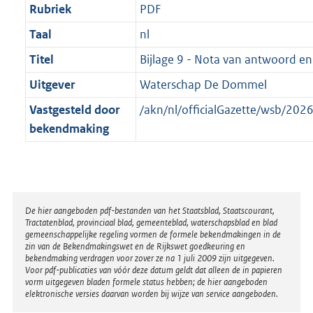
Rubriek
PDF
Taal
nl
Titel
Bijlage 9 - Nota van antwoord en
Uitgever
Waterschap De Dommel
Vastgesteld door
/akn/nl/officialGazette/wsb/2
bekendmaking
Disclaimer
De hier aangeboden pdf-bestanden van het Staatsblad, Staatscourant,
Tractatenblad, provinciaal blad, gemeenteblad, waterschapsblad en blad
gemeenschappelijke regeling vormen de formele bekendmakingen in de
zin van de Bekendmakingswet en de Rijkswet goedkeuring en
bekendmaking verdragen voor zover ze na 1 juli 2009 zijn uitgegeven.
Voor pdf-publicaties van vóór deze datum geldt dat alleen de in papieren
vorm uitgegeven bladen formele status hebben; de hier aangeboden
elektronische versies daarvan worden bij wijze van service aangeboden.