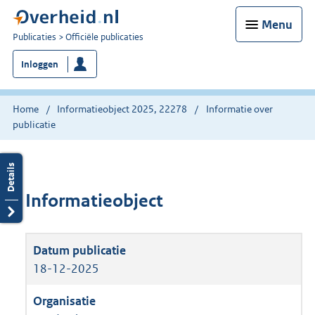
Menu
U
Publicaties
Officiële publicaties
bent
Inloggen
nu
hier:
Home
Informatieobject 2025, 22278
Informatie over
publicatie
Informatieobject
18-12-2025