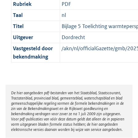
Rubriek
PDF
Taal
nl
Titel
Bijlage 5 Toelichting warmtepersp
Uitgever
Dordrecht
Vastgesteld door
/akn/nl/officialGazette/gmb/2
bekendmaking
Disclaimer
De hier aangeboden pdf-bestanden van het Staatsblad, Staatscourant,
Tractatenblad, provinciaal blad, gemeenteblad, waterschapsblad en blad
gemeenschappelijke regeling vormen de formele bekendmakingen in de
zin van de Bekendmakingswet en de Rijkswet goedkeuring en
bekendmaking verdragen voor zover ze na 1 juli 2009 zijn uitgegeven.
Voor pdf-publicaties van vóór deze datum geldt dat alleen de in papieren
vorm uitgegeven bladen formele status hebben; de hier aangeboden
elektronische versies daarvan worden bij wijze van service aangeboden.