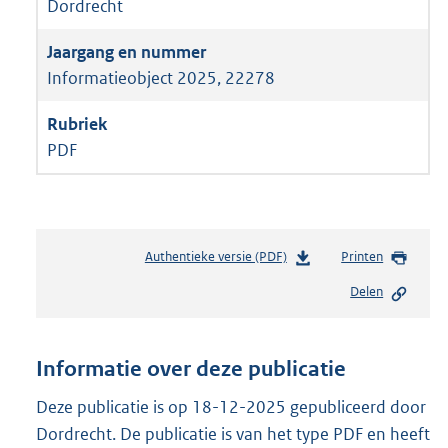
Dordrecht
Informatieobject 2025, 22278
PDF
Authentieke versie (PDF)
b
Printen
e
Delen
s
t
a
n
Informatie over deze publicatie
d
s
Deze publicatie is op 18-12-2025 gepubliceerd door
g
Dordrecht. De publicatie is van het type PDF en heeft
r