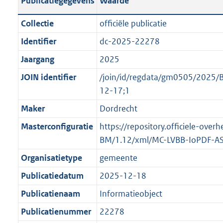
Publicatiegegevens
Waarde
t
l
o
a
i
t
Collectie
officiële publicatie
n
c
t
Identifier
dc-2025-22278
d
a
e
s
Jaargang
2025
t
:
g
i
o
JOIN identifier
/join/id/regdata/gm0505/2025/B
r
e
n
12-17;1
o
i
b
Maker
Dordrecht
o
n
e
t
Masterconfiguratie
https://repository.officiele-ove
f
k
t
BM/1.12/xml/MC-LVBB-IoPDF-A
o
e
e
r
n
Organisatietype
gemeente
:
m
d
Publicatiedatum
2025-12-18
2
a
K
Publicatienaam
Informatieobject
a
b
t
Publicatienummer
22278