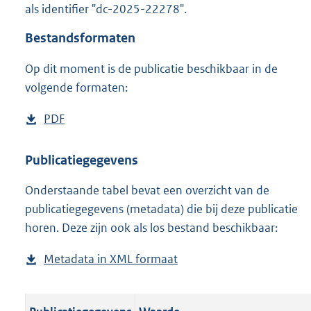
als identifier "dc-2025-22278".
o
o
Bestandsformaten
t
t
Op dit moment is de publicatie beschikbaar in de
e
volgende formaten:
:
o
n
D
PDF
b
b
o
e
e
w
s
Publicatiegegevens
k
n
t
e
n
Onderstaande tabel bevat een overzicht van de
l
a
d
publicatiegegevens (metadata) die bij deze publicatie
o
n
horen. Deze zijn ook als los bestand beschikbaar:
a
d
d
s
Metadata in XML formaat
b
p
g
e
u
r
s
b
o