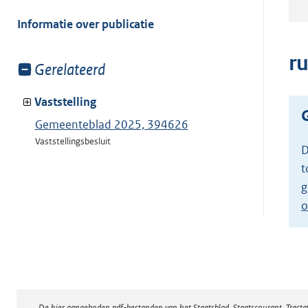
meer
van:
Informatie over publicatie
ru
Toon
Gerelateerd
meer
van:
Vaststelling
Gemeenteblad 2025, 394626
Vaststellingsbesluit
D
t
g
o
De hier aangeboden pdf-bestanden van het Staatsblad, Staatscourant, Tract