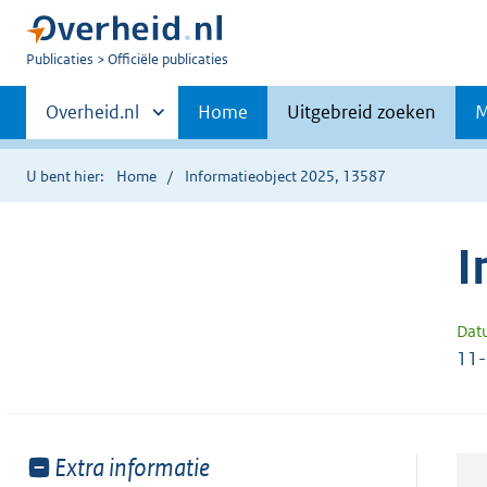
U
Publicaties
Officiële publicaties
bent
Primaire
nu
Andere
Overheid.nl
Home
Uitgebreid zoeken
M
hier:
sites
navigatie
binnen
U bent hier:
Home
Informatieobject 2025, 13587
I
Dat
11
Toon
Extra informatie