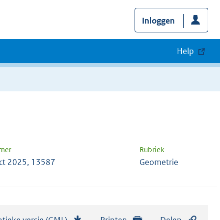
Inloggen
Help
mer
Rubriek
ct 2025, 13587
Geometrie
tieke versie (GML)
b
Printen
Delen