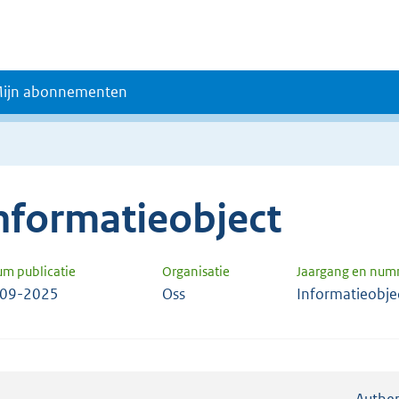
ijn abonnementen
nformatieobject
um publicatie
Organisatie
Jaargang en num
-09-2025
Oss
Informatieobje
Authen