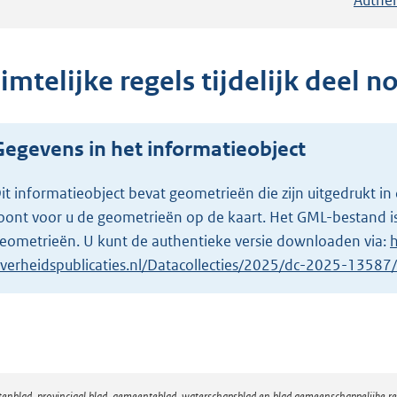
imtelijke regels tijdelijk deel n
Gegevens in het informatieobject
it informatieobject bevat geometrieën die zijn uitgedrukt
oont voor u de geometrieën op de kaart. Het GML-bestand is
eometrieën. U kunt de authentieke versie downloaden via:
h
verheidspublicaties.nl/Datacollecties/2025/dc-2025-1358
atenblad, provinciaal blad, gemeenteblad, waterschapsblad en blad gemeenschappelijke 