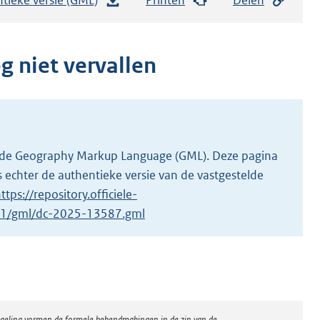
e
s
t
og niet vervallen
a
n
d
s
g
 in de Geography Markup Language (GML). Deze pagina
r
 echter de authentieke versie van de vastgestelde
o
ttps://repository.officiele-
o
7/1/gml/dc-2025-13587.gml
t
t
e
:
3
regeling vormen de formele bekendmakingen in de zin van de