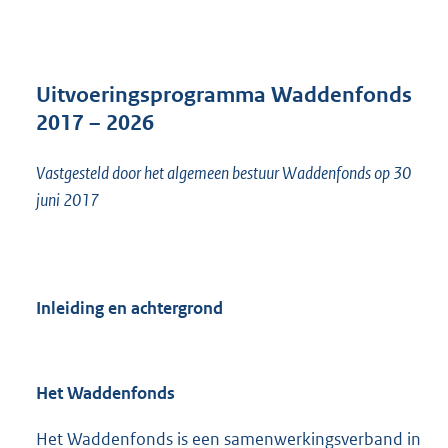
n
d
s
g
r
Uitvoeringsprogramma Waddenfonds
o
2017 – 2026
o
t
Vastgesteld door het algemeen bestuur Waddenfonds op 30
t
e
juni 2017
:
4
,
1
M
Inleiding en achtergrond
b
Het Waddenfonds
Het Waddenfonds is een samenwerkingsverband in