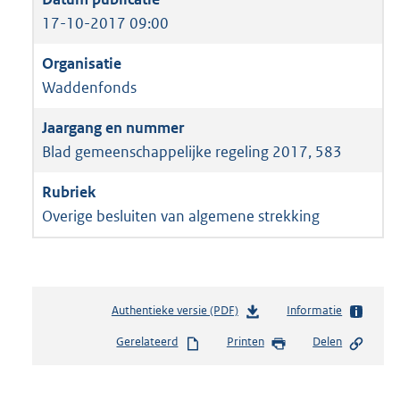
17-10-2017 09:00
Waddenfonds
Blad gemeenschappelijke regeling 2017, 583
Overige besluiten van algemene strekking
Authentieke versie (PDF)
b
Informatie
e
Gerelateerd
Printen
Delen
s
t
a