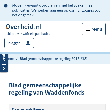
Ter
Mogelijk ervaart u problemen met het zoeken naar
informatie:
publicaties. We werken aan een oplossing. Excuses voor
het ongemak.
Menu
U
Publicaties
Officiële publicaties
bent
Inloggen
nu
hier:
Home
Blad gemeenschappelijke regeling 2017, 583
Blad gemeenschappelijke
regeling van Waddenfonds